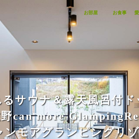
お部屋
お食事
愛
れるサウナ＆露天風呂付ド
can more GlampingRe
ャンモアグランピングリゾ