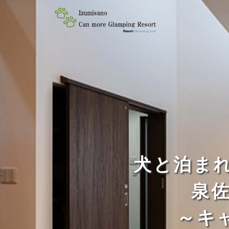
犬と泊ま
泉佐野
～キ