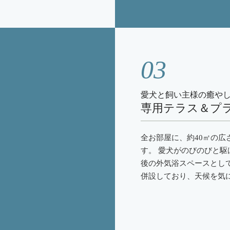
03
愛犬と飼い主様の癒や
専用テラス＆プ
全お部屋に、約40㎡の
す。 愛犬がのびのびと
後の外気浴スペースとし
併設しており、天候を気