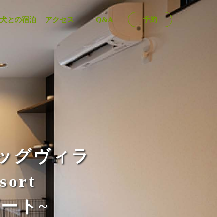
予約
犬との宿泊
アクセス
Q&A
ッグヴィラ
sort
ート~