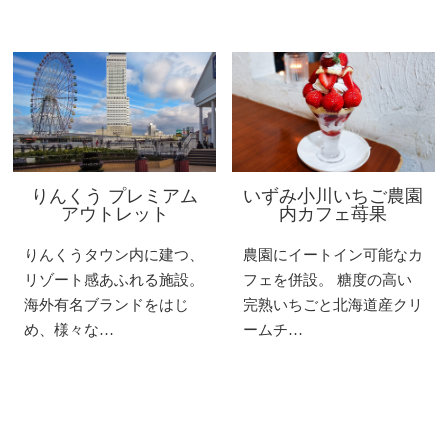
りんくう プレミアム
いずみ小川いちご農園
アウトレット
内カフェ苺果
りんくうタウン内に建つ、
農園にイートイン可能なカ
リゾート感あふれる施設。
フェを併設。 糖度の高い
海外有名ブランドをはじ
完熟いちごと北海道産クリ
め、様々な…
ームチ…