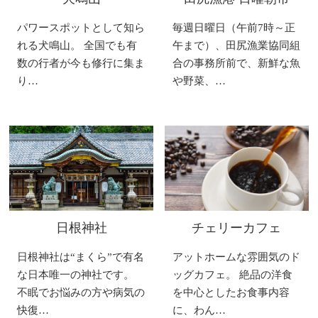
パワースポットとして知ら
毎週日曜日（午前7時～正
れる犬鳴山。 全国でも有
午まで）、田尻漁業協同組
数の行者が今も修行に集ま
合の事務所前で、新鮮な魚
り…
や野菜、…
日根神社
チェリーカフェ
日根神社は“まくら”で有名
アットホームな雰囲気のド
な日本唯一の神社です。
ッグカフェ。 絶品の洋食
不眠でお悩みの方や病気の
を中心としたお食事内容
快復…
に、わん…